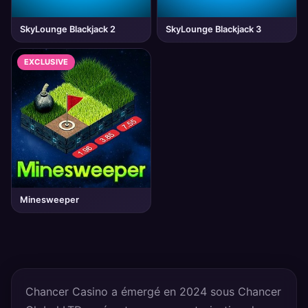
SkyLounge Blackjack 2
SkyLounge Blackjack 3
EXCLUSIVE
Minesweeper
Chancer Casino a émergé en 2024 sous Chancer