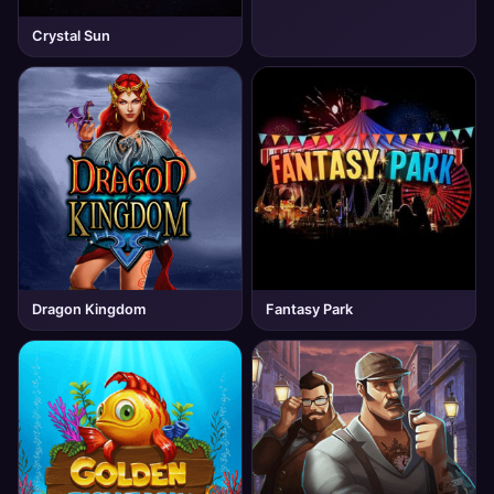
Crystal Sun
Dragon Kingdom
Fantasy Park