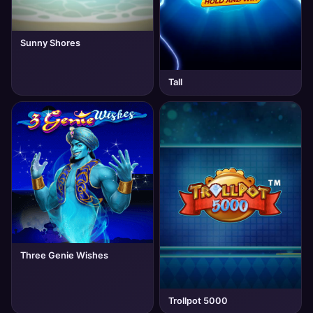
Sunny Shores
Tall
Three Genie Wishes
Trollpot 5000