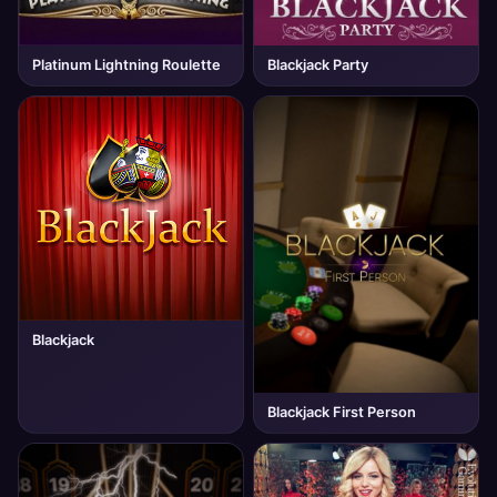
Platinum Lightning Roulette
Blackjack Party
Blackjack
Blackjack First Person