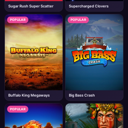
Sugar Rush Super Scatter
Supercharged Clovers
POPULAR
POPULAR
Buffalo King Megaways
Big Bass Crash
POPULAR