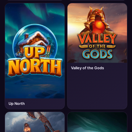
Valley of the Gods
Up North