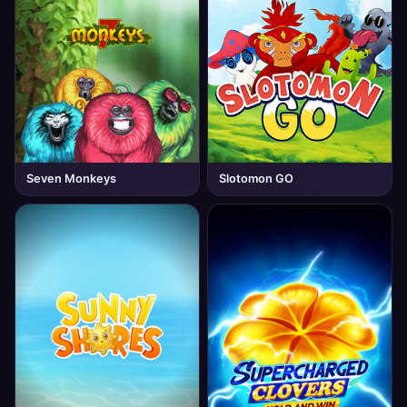
Seven Monkeys
Slotomon GO