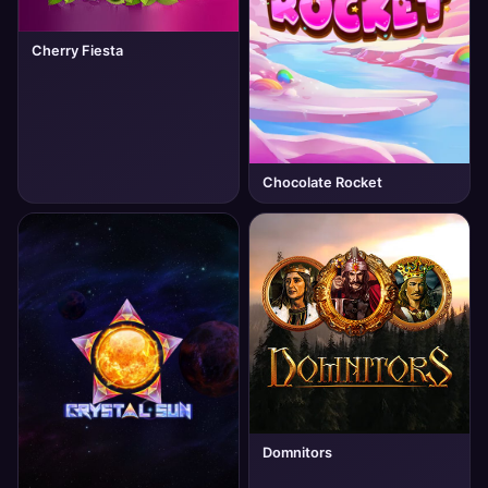
Cherry Fiesta
Chocolate Rocket
Domnitors