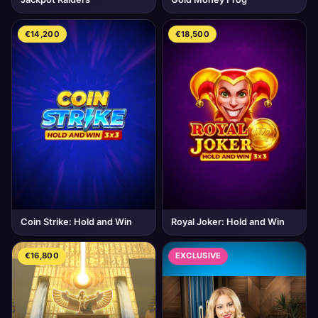
€14,200
€18,500
Coin Strike: Hold and Win
Royal Joker: Hold and Win
€16,800
EXCLUSIVE