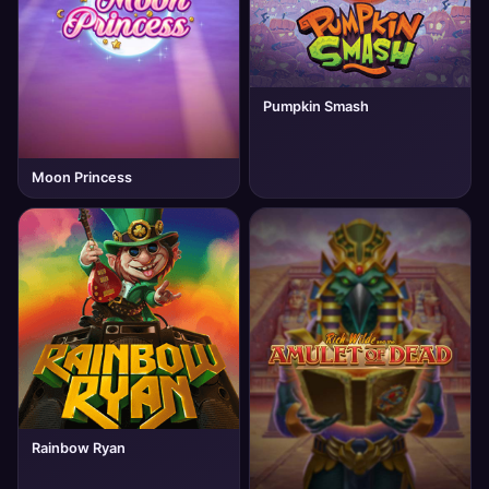
Pumpkin Smash
Moon Princess
Rainbow Ryan