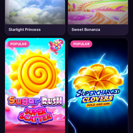
Starlight Princess
Sweet Bonanza
POPULAR
POPULAR