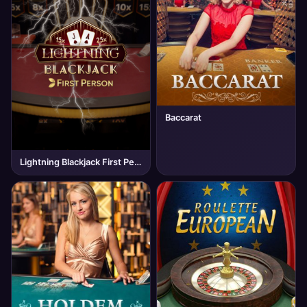
Baccarat
Lightning Blackjack First Person