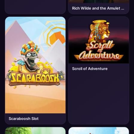
Rich Wilde and the Amulet of Dead
Scroll of Adventure
Scaraboosh Slot